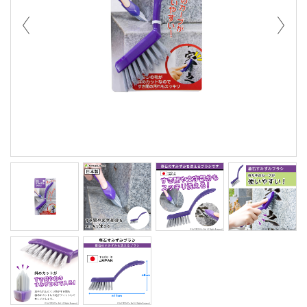
prev
next