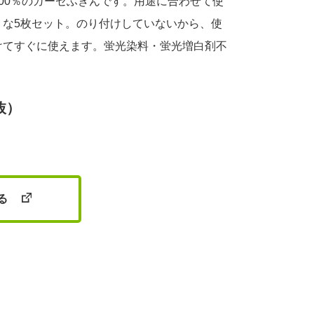
00％のガーゼふきんです。用途に合わせて使
リな5枚セット。のり付けしていないから、使
けてすぐに使えます。蛍光染料・蛍光増白剤不
抜）
る