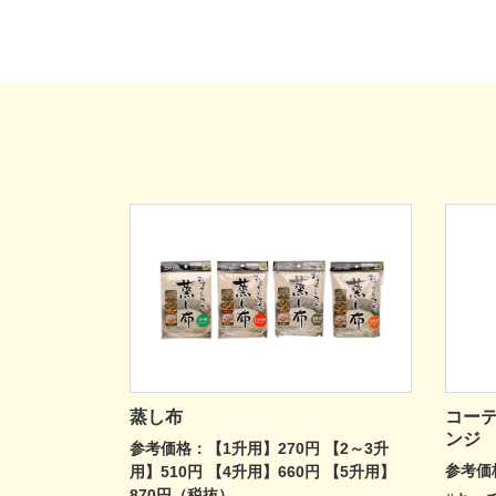
蒸し布
コー
ンジ
参考価格：【1升用】270円 【2～3升
参考価
用】510円 【4升用】660円 【5升用】
870円（税抜）