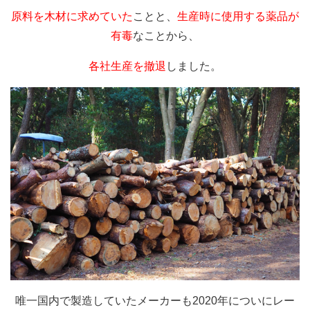
原料を木材に求めていた
ことと、
生産時に使用する薬品が
有毒
なことから、
各社生産を撤退
しました。
唯一国内で製造していたメーカーも2020年についにレー